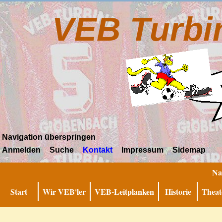
VEB Turbi
Navigation überspringen
Anmelden
Suche
Kontakt
Impressum
Sidemap
Na
Start
Wir VEB'ler
VEB-Leitplanken
Historie
Theat