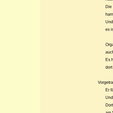
Die
ham
Und 
es i
Orga
auch
Es h
dort
Vorgetr
Er f
Und 
Dort
am S