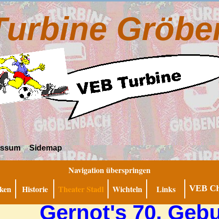
Turbine Gröbe
essum
Sidemap
Navigation überspringen
ken
Historie
Theater Stadl
Wichteln
Links
VEB Ch
Gernot's 70. Gebu