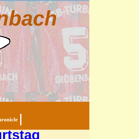
nbach
ronicle
rtstag