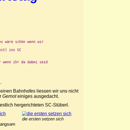
s wäre schön wenn wir 

it) ins SC 

 wenn ihr da dabei seid

.
leinen Bahnhofes liessen wir uns nicht
ür
Gernot
einiges ausgedacht.
tlich hergerichteten SC-Stüberl.
die ersten setzen sich
h langsam