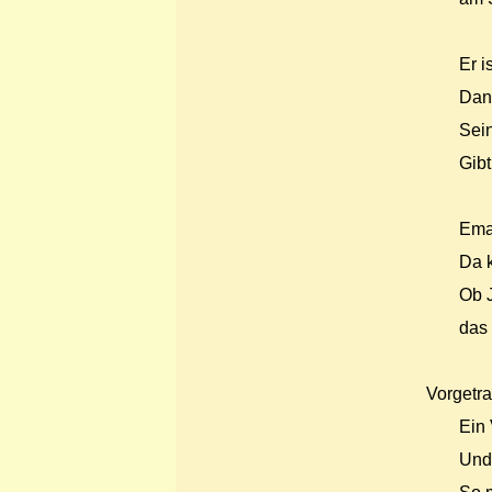
Er i
Dann
Sein
Gib
Ema
Da k
Ob J
das
Vorgetr
Ein 
Und 