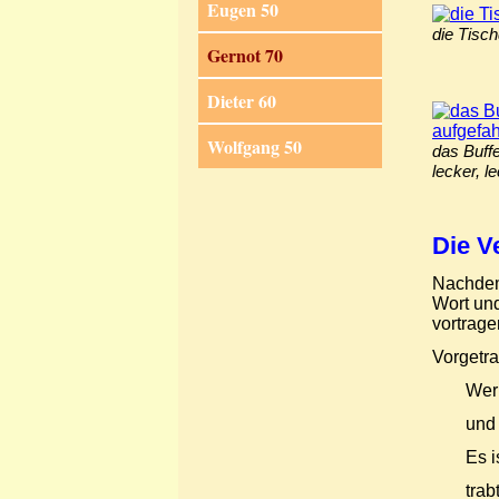
Eugen 50
die Tisc
Gernot 70
Dieter 60
Wolfgang 50
das Buffe
lecker, l
Die V
Nachdem 
Wort und
vortrage
Vorgetr
Wer 
und 
Es i
trab