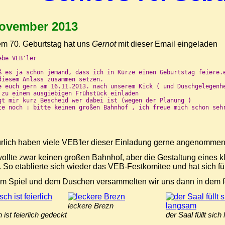
November 2013
em 70. Geburtstag hat uns
Gernot
mit dieser Email eingeladen
be VEB'ler

ß es ja schon jemand, dass ich in Kürze einen Geburtstag feiere.e
diesem Anlass zusammen setzen.

e euch gern am 16.11.2013. nach unserem Kick ( und Duschgelegenhe
 zu einem ausgiebigen Frühstück einladen

gt mir kurz Bescheid wer dabei ist (wegen der Planung )

te noch : bitte keinen großen Bahnhof , ich freue mich schon sehr
ürlich haben viele VEB'ler dieser Einladung gerne angenommen
ollte zwar keinen großen Bahnhof, aber die Gestaltung eines k
So etablierte sich wieder das VEB-Festkomitee und hat sich f
m Spiel und dem Duschen versammelten wir uns dann in dem fes
leckere Brezn
 ist feierlich gedeckt
der Saal füllt sic