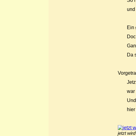
So m
und 
Ein 
Doc
Ganz
Da s
Vorgetr
Jetz
war 
Und 
hier
jetzt wird