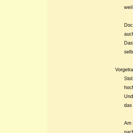
weil
Doch
auch
Das 
selb
Vorgetr
Stol
hoch
Und
das 
Am S
nach