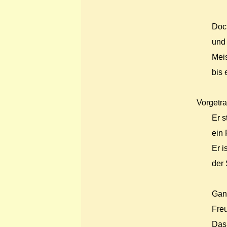
Doch
und 
Meis
bis 
Vorgetr
Er s
ein 
Er i
der 
Ganz
Fre
Das 