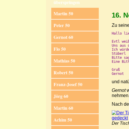
überspringen
Martin 50
16. 
Peter 50
Zu sein
Hallo lie
Gernot 60
Evtl wei
Uns aus 
Flo 50
Ich würd
Stüberl 
Bitte sa
Mathias 50
Eine Bit
Gruß

Robert 50
Gernot
und nat
Franz-Josef 50
Gernot
w
Jörg 60
nehmen. 
Nach de
Martin 60
Achim 50
Der Tisch