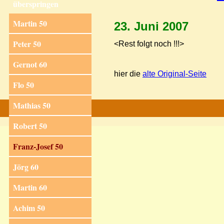
überspringen
Martin 50
23. Juni 2007
Peter 50
<Rest folgt noch !!!>
Gernot 60
hier die
alte Original-Seite
Flo 50
Mathias 50
Robert 50
Franz-Josef 50
Jörg 60
Martin 60
Achim 50