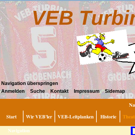
VEB Turbi
Navigation überspringen
Anmelden
Suche
Kontakt
Impressum
Sidemap
Na
Start
Wir VEB'ler
VEB-Leitplanken
Historie
Theat
Navigation