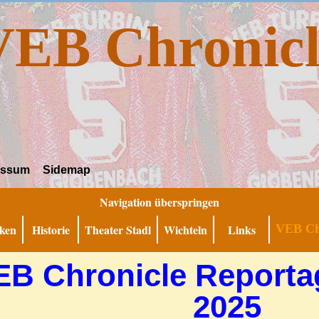
VEB Chronicl
essum
Sidemap
Navigation überspringen
ken
Historie
Theater Stadl
Wichteln
Links
VEB Ch
EB Chronicle Reporta
2025