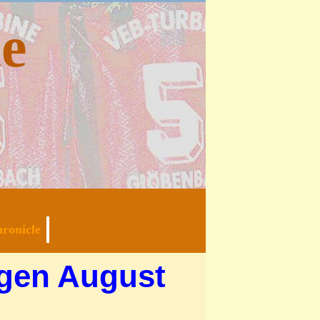
e
ronicle
gen August