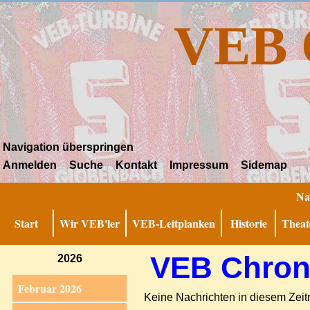
VEB 
Navigation überspringen
Anmelden
Suche
Kontakt
Impressum
Sidemap
Na
Start
Wir VEB'ler
VEB-Leitplanken
Historie
Theat
VEB Chroni
2026
Februar 2026
Keine Nachrichten in diesem Zei