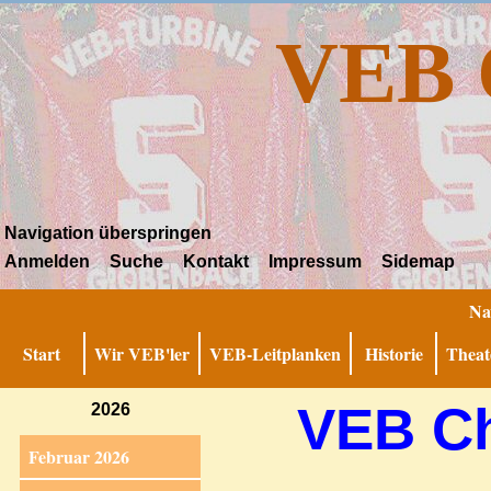
VEB 
Navigation überspringen
Anmelden
Suche
Kontakt
Impressum
Sidemap
Na
Start
Wir VEB'ler
VEB-Leitplanken
Historie
Theat
VEB Ch
2026
Februar 2026