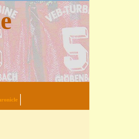
e
ronicle