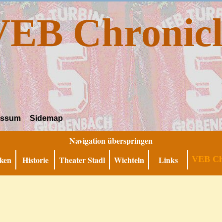
VEB Chronicl
essum
Sidemap
Navigation überspringen
ken
Historie
Theater Stadl
Wichteln
Links
VEB Ch