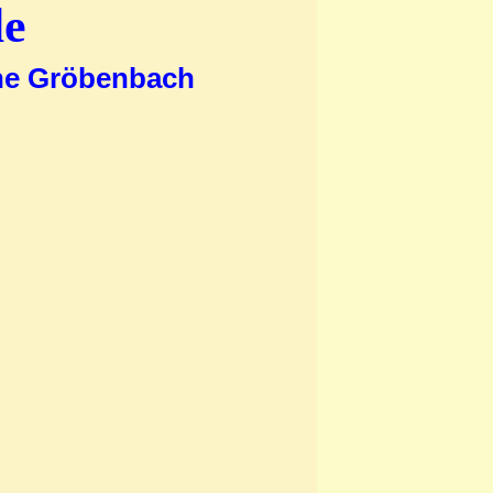
le
ine Gröbenbach