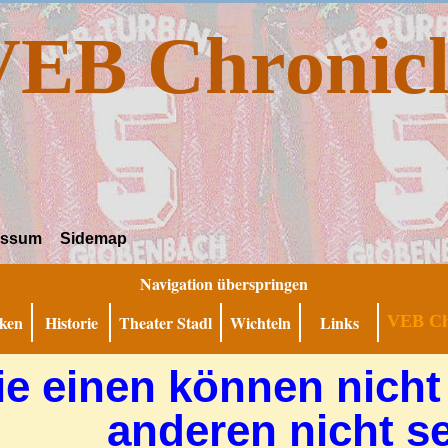
VEB Chronicl
essum
Sidemap
Navigation überspringen
ken
Historie
Theater Stadl
Wichteln
Links
VEB Ch
ie einen können nicht 
anderen nicht s