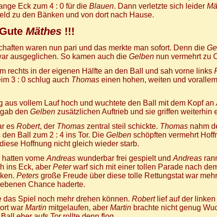
lange Eck zum 4 : 0 für die
Blauen
. Dann verletzte sich leider
Mä
eld zu den Bänken und von dort nach Hause.
Gute
Mäthes
!!!
haften waren nun pari und das merkte man sofort. Denn die
Ge
war ausgeglichen. So kamen auch die
Gelben
nun vermehrt zu C
 rechts in der eigenen Hälfte an den Ball und sah vorne links
im 3 : 0 schlug auch
Thomas
einen hohen, weiten und vorallem
g aus vollem Lauf hoch und wuchtete den Ball mit dem Kopf an
 gab den
Gelben
zusätzlichen Auftrieb und sie griffen weiterhin 
ar es
Robert
, der
Thomas
zentral steil schickte.
Thomas
nahm den
den Ball zum 2 : 4 ins Tor. Die
Gelben
schöpften vermehrt Hoff
iese Hoffnung nicht gleich wieder starb.
hatten vorne
Andreas
wunderbar frei gespielt und
Andreas
ran
h ins Eck, aber
Peter
warf sich mit einer tollen Parade nach de
nken.
Peters
große Freude über diese tolle Rettungstat war mehr
gebenen Chance haderte.
e das Spiel noch mehr drehen können.
Robert
lief auf der linke
Dort war
Martin
mitgelaufen, aber
Martin
brachte nicht genug Wuch
Ball eher aufs Tor rollte denn flog.