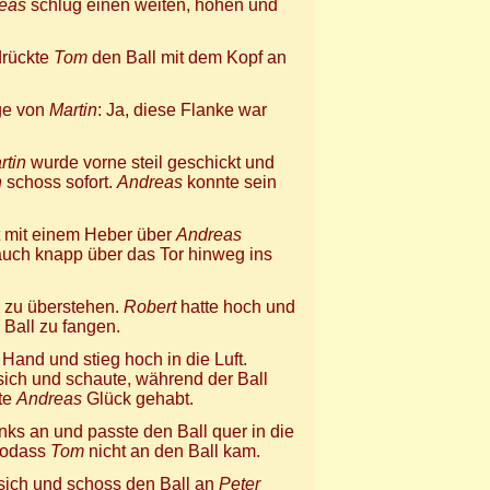
eas
schlug einen weiten, hohen und
drückte
Tom
den Ball mit dem Kopf an
age von
Martin
: Ja, diese Flanke war
rtin
wurde vorne steil geschickt und
n
schoss sofort.
Andreas
konnte sein
t mit einem Heber über
Andreas
auch knapp über das Tor hinweg ins
n zu überstehen.
Robert
hatte hoch und
 Ball zu fangen.
 Hand und stieg hoch in die Luft.
sich und schaute, während der Ball
te
Andreas
Glück gehabt.
links an und passte den Ball quer in die
 sodass
Tom
nicht an den Ball kam.
sich und schoss den Ball an
Peter