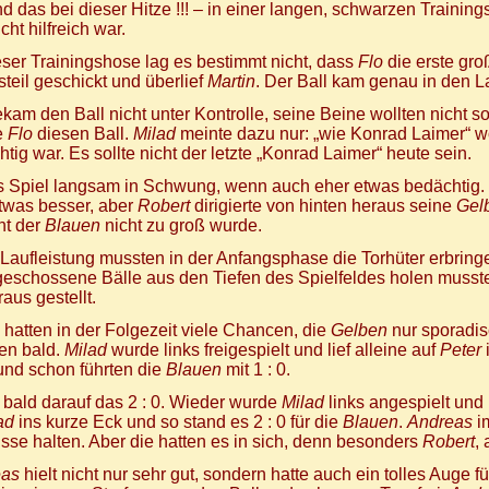
 das bei dieser Hitze !!! – in einer langen, schwarzen Trainin
cht hilfreich war.
eser Trainingshose lag es bestimmt nicht, dass
Flo
die erste gro
steil geschickt und überlief
Martin
. Der Ball kam genau in den 
kam den Ball nicht unter Kontrolle, seine Beine wollten nicht s
e
Flo
diesen Ball.
Milad
meinte dazu nur: „wie Konrad Laimer“ w
chtig war. Es sollte nicht der letzte „Konrad Laimer“ heute sein.
 Spiel langsam in Schwung, wenn auch eher etwas bedächtig.
twas besser, aber
Robert
dirigierte von hinten heraus seine
Gel
ht der
Blauen
nicht zu groß wurde.
 Laufleistung mussten in der Anfangsphase die Torhüter erbring
 geschossene Bälle aus den Tiefen des Spielfeldes holen muss
raus gestellt.
hatten in der Folgezeit viele Chancen, die
Gelben
nur sporadis
en bald.
Milad
wurde links freigespielt und lief alleine auf
Peter
und schon führten die
Blauen
mit 1 : 0.
l bald darauf das 2 : 0. Wieder wurde
Milad
links angespielt und l
ad
ins kurze Eck und so stand es 2 : 0 für die
Blauen
.
Andreas
i
se halten. Aber die hatten es in sich, denn besonders
Robert
,
eas
hielt nicht nur sehr gut, sondern hatte auch ein tolles Auge f