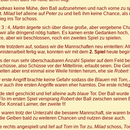
ndreas
keine Mühe, den Ball aufzunehmen und nach vorne zu sp
t.
Milad
lief alleine auf
Peter
zu und ließ ihm keine Chance, als
ieg ins Tor schoss.
 3 : 4,
Martin
ärgerte sich über diese große, aber vergebene Ch
wir alle dringend nötig hatten. Es kamen erste Gedanken hoch,
e, aber wir beschlossen, noch ein zweites Spiel zu spielen.
te trotzdem auf, sodass wir die Mannschaften neu einteilten: A
nistenarbeit fertig war, konnten wir mit dem
2. Spiel
heute begi
s der nun sehr überschaubaren Anzahl Spieler auf dem Feld bes
chüsse, also Schüsse vor der Mittellinie, erlaubt seien. Die
Gel
elten aber erst einmal eine Weile hinten herum, ehe sie
Robert
 erste Angriff brachte keine Gefahr sodass die
Blauen
mit
Tom
,
 auch ihre ersten Angriffe waren eher harmlos. Die erste richt
e steil geschickt und lief alleine aufs
blaue
Tor. Der Ball wurd
Flo
im ersten Spiel versprang
Robert
der Ball zwischen seinen B
Tor. Konrad Laimer, der zweite !!!
n
waren trotz der Unterzahl die bessere Mannschaft, sie waren be
die
Gelben
bald zu weiteren Chancen und nutzen diese auch.
 rechts angespielt und lief auf
Tom
im Tor zu.
Milad
schoss,
To