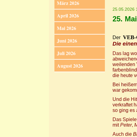
März 2026
25.05.2026 
April 2026
25. Mai
Mai 2026
VEB-C
Der
Juni 2026
Die einen
Juli 2026
Das lag woh
abweichen
weilenden 
August 2026
farbenblind
die heute v
Bei heißem
war gekomm
Und die Hi
verkraftet 
so ging es 
Das Spiele
mit
Peter
,
M
Auch die
B