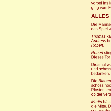
vorbei ins 
ging vom F
ALLES 
Die Mannsc
das Spiel 
Thomas
kam
Andreas
be
Robert
.
Robert
stie
Dieses Tor
Diesmal w
und schoss 
bedanken, d
Die
Blauen
schoss hoc
Pfosten le
ob der ver
Martin
hätt
die Mitte. 
sodass der 