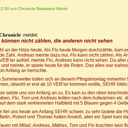
13:30 von Chronicle Redakteur Martin
hronicle
meldet:
 können nicht zählen, die anderen nicht sehen
l an der Hitze heute. Als
Flo
heute Morgen durchzählte, kam er 
de Zahl.
Andreas
meinte dazu nur,
Flo
kann nicht zählen. Als
A
VEB’ler aufrief, meinte
Flo
,
Andreas
kann nicht sehen. Da aller g
 und meinte, er spiele heute für die Roten. Das alles war wahrs
on Anfang an herrschte.
 Sommerwetter trafen sich an diesem Pfingstmontag immerhin 
en, obwohl er erst ab 10 VEB’ler kommen wollte, SEHR löblich
tze setzte uns von Anfang an zu. Es kam zu den oben beschriebe
haben.
Flo
,
Tom
und
Andreas
teilten nach dem Aufwärmen etc. 
auf dem stark verkleinerten Halbfeld mit 5
Blauen
gegen 4
Gelb
n fiel uns heute am Anfang SEHR schwer, zu sehr lastete die H
artin
,
Robert
und
Thomas
hatten Anstoß, aber ein Spiel kam da
lauen
mit
Milad
,
Andreas
,
Mäthes
,
Tom
und
Flo
brachten kein fl