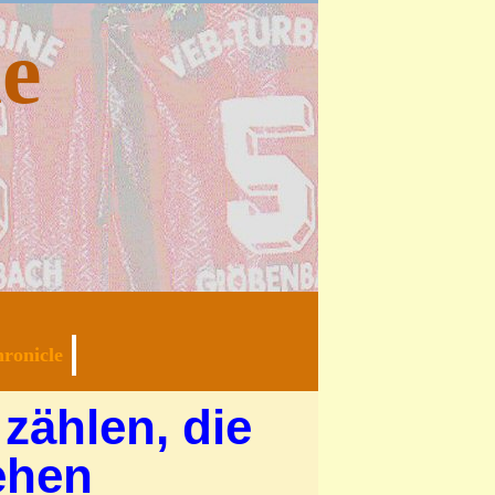
e
ronicle
zählen, die
ehen