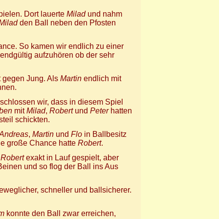
ielen. Dort lauerte
Milad
und nahm
Milad
den Ball neben den Pfosten
ance. So kamen wir endlich zu einer
 endgültig aufzuhören ob der sehr
lt gegen Jung. Als
Martin
endlich mit
nnen.
chlossen wir, dass in diesem Spiel
ben
mit
Milad
,
Robert
und
Peter
hatten
steil schickten.
Andreas
,
Martin
und
Flo
in Ballbesitz
ige große Chance hatte
Robert
.
e
Robert
exakt in Lauf gespielt, aber
einen und so flog der Ball ins Aus
weglicher, schneller und ballsicherer.
m
konnte den Ball zwar erreichen,