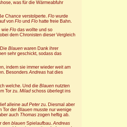
gshose, was für die Wärmeabfuhr
ße Chance verstolperte.
Flo
wurde
Lauf von
Flo
und
Flo
hatte freie Bahn.
o wie
Flo
das wollte und so
obei dem Chronisten dieser Vergleich
 Die
Blauen
waren Dank ihrer
ben
sehr geschickt, sodass das
en, indem sie immer wieder weit am
ten. Besonders
Andreas
hat dies
ch welche. Und die
Blauen
nutzten
im Tor zu.
Milad
schoss überlegt ins
ief alleine auf
Peter
zu. Diesmal aber
m Tor der
Blauen
musste nur wenige
 aber auch
Thomas
zogen heftig ab.
ür den
blauen
Spielaufbau.
Andreas