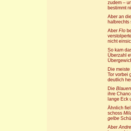
zudem – und
bestimmt ni
Aber an di
halbrechts 
Aber
Flo
be
verstolpert
nicht einsi
So kam das
Überzahl e
Übergewic
Die meiste
Tor vorbei
deutlich he
Die
Blauen
ihre Chanc
lange Eck 
Ähnlich fie
schoss
Mil
gelbe
Schüs
Aber
Andr