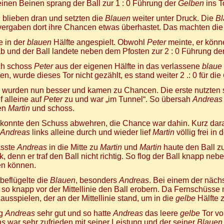
inen Beinen sprang der Ball zur 1 : 0 Führung der
Gelben
ins T
n
blieben dran und setzten die
Blauen
weiter unter Druck. Die
Bl
vergaben dort ihre Chancen etwas überhastet. Das machten di
 in der
blauen
Hälfte angespielt. Obwohl
Peter
meinte, er könn
b und der Ball landete neben dem Pfosten zur 2 : 0 Führung de
ch schoss
Peter
aus der eigenen Hälfte in das verlassene
blaue
en, wurde dieses Tor nicht gezählt, es stand weiter 2 .: 0 für die
wurden nun besser und kamen zu Chancen. Die erste nutzten si
ef alleine auf
Peter
zu und war „im Tunnel“. So übersah
Andreas
en
Martin
und schoss.
konnte den Schuss abwehren, die Chance war dahin. Kurz dar
Andreas
links alleine durch und wieder lief
Martin
völlig frei in d
asste
Andreas
in die Mitte zu
Martin
und
Martin
haute den Ball zu
, denn er traf den Ball nicht richtig. So flog der Ball knapp ne
en können.
beflügelte die
Blauen
, besonders
Andreas
. Bei einem der näch
so knapp vor der Mittellinie den Ball erobern. Da Fernschüsse 
ausspielen, der an der Mittellinie stand, um in die
gelbe
Hälfte 
ng
Andreas
sehr gut und so hatte
Andreas
das leere
gelbe
Tor vor
as
war sehr zufrieden mit seiner Leistung und der seiner
Blauen