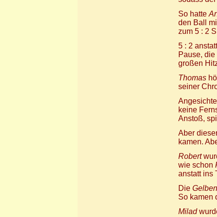
So hatte
A
den Ball mi
zum 5 : 2 S
5 : 2 anstatt
Pause, die 
großen Hitz
Thomas
hör
seiner Chro
Angesichte
keine Ferns
Anstoß, spi
Aber dieser
kamen. Aber
Robert
wurd
wie schon
anstatt ins 
Die
Gelbe
So kamen 
Milad
wurde