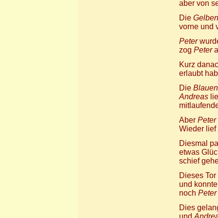
aber von se
Die
Gelbe
vorne und 
Peter
wurde
zog
Peter
a
Kurz dana
erlaubt hab
Die
Blauen
Andreas
li
mitlaufend
Aber
Peter
Wieder lief
Diesmal p
etwas Glück
schief geh
Dieses Tor 
und konnte 
noch
Peter
Dies gela
und
Andre