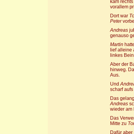
kam rechts
vorallem pr
Dort war
T
Peter
vorbei
Andreas
ju
genauso gew
Martin
hatt
lief alleine
linkes Bei
Aber der Ba
hinweg. D
Aus.
Und
Andre
scharf auf
Das gelan
Andreas
sc
wieder am 
Das Verwe
Mitte zu
To
Dafür aber 