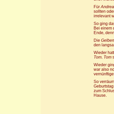
Für
Andrea
sollten ode
irrelevant 
So ging das
Bei einem 
Ende, denn
Die
Gelbe
den langsa
Wieder hat
Tom
.
Tom
s
Wieder gi
war also no
vernünftig
So verräum
Geburtstag 
zum Schlus
Hause.