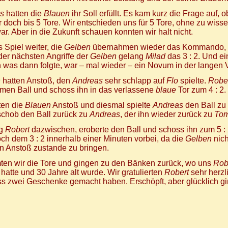
s
hatten die
Blauen
ihr Soll erfüllt. Es kam kurz die Frage auf, 
r doch bis 5 Tore. Wir entschieden uns für 5 Tore, ohne zu wiss
war. Aber in die Zukunft schauen konnten wir halt nicht.
 Spiel weiter, die
Gelben
übernahmen wieder das Kommando,
der nächsten Angriffe der
Gelben
gelang
Milad
das 3 : 2. Und ei
 was dann folgte, war – mal wieder – ein Novum in der langen 
n
hatten Anstoß, den
Andreas
sehr schlapp auf
Flo
spielte.
Robe
men Ball und schoss ihn in das verlassene
blaue
Tor zum 4 : 2.
ten die
Blauen
Anstoß und diesmal spielte
Andreas
den Ball zu
chob den Ball zurück zu
Andreas
, der ihn wieder zurück zu
To
ng
Robert
dazwischen, eroberte den Ball und schoss ihn zum 5 :
ch dem 3 : 2 innerhalb einer Minuten vorbei, da die
Gelben
nich
en Anstoß zustande zu bringen.
ten wir die Tore und gingen zu den Bänken zurück, wo uns
Rob
hatte und 30 Jahre alt wurde. Wir gratulierten
Robert
sehr herzl
s zwei Geschenke gemacht haben. Erschöpft, aber glücklich gi