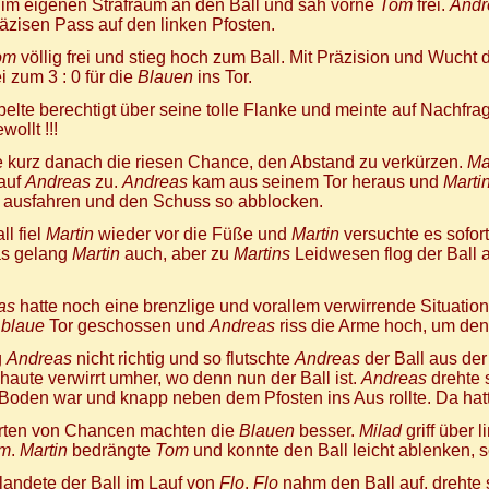
 im eigenen Strafraum an den Ball und sah vorne
Tom
frei.
Andr
äzisen Pass auf den linken Pfosten.
om
völlig frei und stieg hoch zum Ball. Mit Präzision und Wucht 
 zum 3 : 0 für die
Blauen
ins Tor.
belte berechtigt über seine tolle Flanke und meinte auf Nachfr
ollt !!!
e kurz danach die riesen Chance, den Abstand zu verkürzen.
Ma
 auf
Andreas
zu.
Andreas
kam aus seinem Tor heraus und
Marti
n ausfahren und den Schuss so abblocken.
ll fiel
Martin
wieder vor die Füße und
Martin
versuchte es sofor
as gelang
Martin
auch, aber zu
Martins
Leidwesen flog der Ball 
as
hatte noch eine brenzlige und vorallem verwirrende Situatio
s
blaue
Tor geschossen und
Andreas
riss die Arme hoch, um den
g
Andreas
nicht richtig und so flutschte
Andreas
der Ball aus der
haute verwirrt umher, wo denn nun der Ball ist.
Andreas
drehte 
Boden war und knapp neben dem Pfosten ins Aus rollte. Da hat
rten von Chancen machten die
Blauen
besser.
Milad
griff über 
m
.
Martin
bedrängte
Tom
und konnte den Ball leicht ablenken,
landete der Ball im Lauf von
Flo
.
Flo
nahm den Ball auf, drehte 