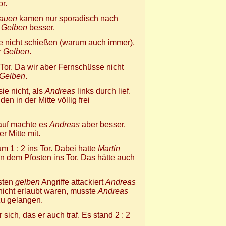
or.
auen
kamen nur sporadisch nach
e
Gelben
besser.
e nicht schießen (warum auch immer),
r
Gelben
.
Tor. Da wir aber Fernschüsse nicht
Gelben
.
e nicht, als
Andreas
links durch lief.
den in der Mitte völlig frei
auf machte es
Andreas
aber besser.
er Mitte mit.
m 1 : 2 ins Tor. Dabei hatte
Martin
ben dem Pfosten ins Tor. Das hätte auch
sten
gelben
Angriffe attackiert
Andreas
nicht erlaubt waren, musste
Andreas
zu gelangen.
 sich, das er auch traf. Es stand 2 : 2
.